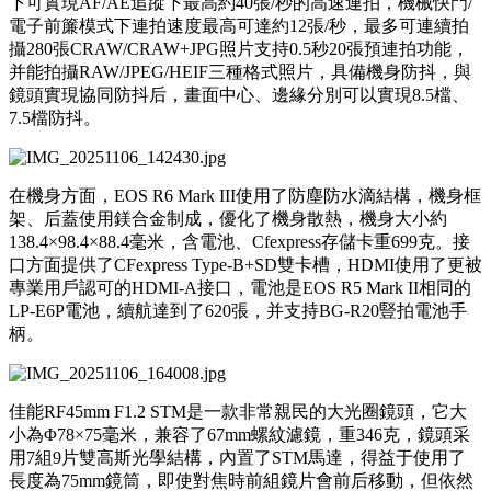
下可實現AF/AE追蹤下最高約40張/秒的高速連拍，機械快門/
電子前簾模式下連拍速度最高可達約12張/秒，最多可連續拍
攝280張CRAW/CRAW+JPG照片支持0.5秒20張預連拍功能，
并能拍攝RAW/JPEG/HEIF三種格式照片，具備機身防抖，與
鏡頭實現協同防抖后，畫面中心、邊緣分別可以實現8.5檔、
7.5檔防抖。
在機身方面，EOS R6 Mark III使用了防塵防水滴結構，機身框
架、后蓋使用鎂合金制成，優化了機身散熱，機身大小約
138.4×98.4×88.4毫米，含電池、Cfexpress存儲卡重699克。接
口方面提供了CFexpress Type-B+SD雙卡槽，HDMI使用了更被
專業用戶認可的HDMI-A接口，電池是EOS R5 Mark II相同的
LP-E6P電池，續航達到了620張，并支持BG-R20豎拍電池手
柄。
佳能RF45mm F1.2 STM是一款非常親民的大光圈鏡頭，它大
小為Φ78×75毫米，兼容了67mm螺紋濾鏡，重346克，鏡頭采
用7組9片雙高斯光學結構，內置了STM馬達，得益于使用了
長度為75mm鏡筒，即使對焦時前組鏡片會前后移動，但依然