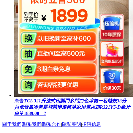
廣告
TCL 321升法式四開門多門白色冰箱一級能效33分
貝低音風冷無霜智慧變溫超薄家用電冰箱R321V5-D象牙
白
￥1839.00 ?
關于我們
|
聯系我們
|
聯系合作
|
隱私聲明
|
招聘信息