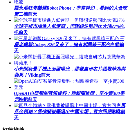
羅永浩狂夸榮耀Robot Phone：非常科幻，看到的人會吃
驚
二楠
前天
全球平板市場進入低迷期，但聯想逆勢同比大漲27%
拖
把
前天
三
星老鐵版Galaxy S26又來了，擁有紫黑綠三配色
白貓
前
天
小米闊折疊手機正面照曝光，搭載自研芯片挑戰華為與
蘋果！
Viking
前天
OpenAI自研智能音箱爆料：甜甜圈造型，至少賣300美
元
拖把
前天
再
見金領結？雪佛蘭被曝退出中國市場，官方回應
咻咻
前
天