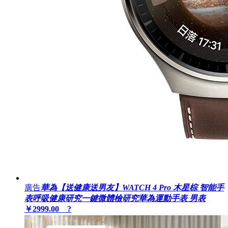
廣告
華為【送健康送男友】WATCH 4 Pro 木星棕 智能手
表呼吸健康研究一鍵微體檢研究華為運動手表 男表
￥2999.00 ?