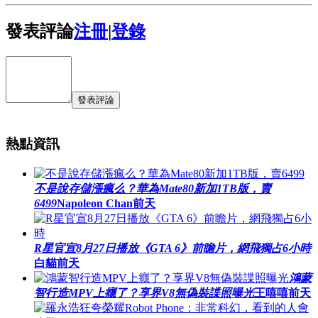
發表評論
注冊
|
登錄
發表評論
熱點資訊
不是說存儲漲瘋么？華為Mate80新加1TB版，賣
6499
Napoleon Chan
前天
R星官宣8月27日播放《GTA 6》前瞻片，網飛獨占6小時
白貓
前天
鴻蒙
智行造MPV上癮了？享界V8無偽裝諜照曝光
王嘻嘻
前天