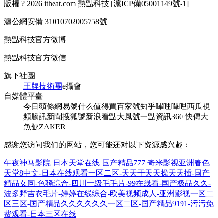
版權 ? 2026 itheat.com 熱點科技 [
滬ICP備05001149號-1
]
滬公網安備 31010702005758號
熱點科技官方微博
熱點科技官方微信
旗下社團
王牌技術團
e攝會
自媒體平臺
今日頭條
網易號
什么值得買
百家號
知乎
嗶哩嗶哩
西瓜視
頻
騰訊新聞
搜狐號
新浪看點
大風號
一點資訊
360 快傳
大
魚號
ZAKER
感谢您访问我们的网站，您可能还对以下资源感兴趣：
午夜神马影院-日本天堂在线-国产精品777-奇米影视亚洲春色-
天堂8中文-日本在线观看一区二区-天天干天天操天天插-国产
精品女同-色骚综合-四川一级毛毛片-99在线看-国产极品久久-
波多野吉衣毛片-婷婷在线综合-欧美视频成人-亚洲影视一区二
区三区-国产精品久久久久久久一区二区-国产精品9191-污污免
费观看-日本三区在线