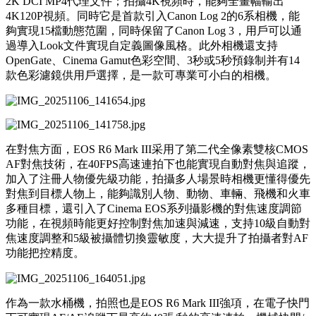
2K DCI MP4代理文件；拍攝4K視頻時，能夠全畫幅輸出
4K120P視頻。同時它是首款引入Canon Log 2的6系相機，能
夠實現15檔動態范圍，同時保留了Canon Log 3，用戶可以通
過導入Look文件實現自定義圖像風格。此外相機還支持
OpenGate、Cinema Gamut色彩空間、3秒或5秒預錄制并有14
款色彩濾鏡供用戶選擇，是一款可專業可小白的相機。
在對焦方面，EOS R6 Mark III采用了第二代全像素雙核CMOS
AF對焦技術，在40FPS高速連拍下也能實現自動對焦與追蹤，
加入了注冊人物優先級功能，拍攝多人場景時相機更懂得優先
對焦到目標人物上，能夠識別人物、動物、車輛、飛機和火車
多種目標，還引入了Cinema EOS系列攝影機的對焦速度調節
功能，在視頻時能更好控制對焦加速與減速，支持10級自動對
焦速度調整和5級被攝體切換靈敏度，大大提升了拍攝者對AF
功能把控精度。
作為一款水桶機，拍照也是EOS R6 Mark III強項，在電子快門