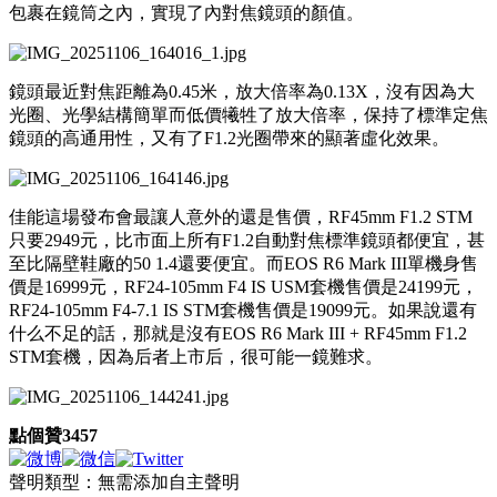
包裹在鏡筒之內，實現了內對焦鏡頭的顏值。
鏡頭最近對焦距離為0.45米，放大倍率為0.13X，沒有因為大
光圈、光學結構簡單而低價犧牲了放大倍率，保持了標準定焦
鏡頭的高通用性，又有了F1.2光圈帶來的顯著虛化效果。
佳能這場發布會最讓人意外的還是售價，RF45mm F1.2 STM
只要2949元，比市面上所有F1.2自動對焦標準鏡頭都便宜，甚
至比隔壁鞋廠的50 1.4還要便宜。而EOS R6 Mark III單機身售
價是16999元，RF24-105mm F4 IS USM套機售價是24199元，
RF24-105mm F4-7.1 IS STM套機售價是19099元。如果說還有
什么不足的話，那就是沒有EOS R6 Mark III + RF45mm F1.2
STM套機，因為后者上市后，很可能一鏡難求。
點個贊
3457
聲明類型：無需添加自主聲明